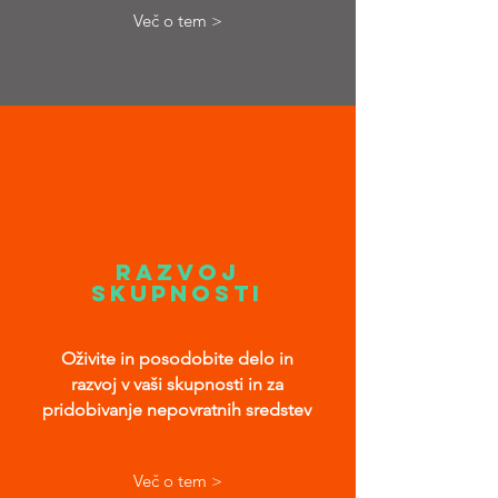
Več o tem >
RAZVOJ
SKUPNOSTI
Oživite in posodobite delo in
razvoj v vaši skupnosti in za
pridobivanje nepovratnih sredstev
Več o tem >