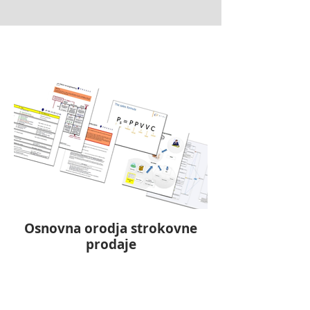
Osnovna orodja strokovne
prodaje
Ko vaše podjetje raste, morate preiti
na bolj profesionalen prodajni
sistem, ki ustreza novim zahtevam.