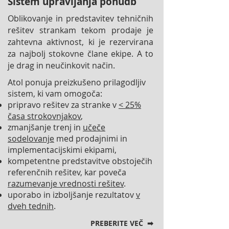
Sistem upravljanja ponudb
Oblikovanje in predstavitev tehničnih
rešitev strankam tekom prodaje je
zahtevna aktivnost, ki je rezervirana
za najbolj stokovne člane ekipe. A to
je drag in neučinkovit način.
Atol ponuja preizkušeno prilagodljiv
sistem, ki vam omogoča:
pripravo rešitev za stranke v
< 25%
časa strokovnjakov
,
zmanjšanje trenj in
učeče
sodelovanje
med prodajnimi in
implementacijskimi ekipami,
kompetentne predstavitve obstoječih
referenčnih rešitev, kar poveča
razumevanje vrednosti rešitev
.
uporabo in izboljšanje rezultatov
v
dveh tednih
.
PREBERITE VEČ ➡