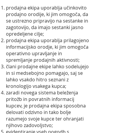
prodajna ekipa uporablja učinkovito
prodajno orodije, ki jim omogoča, da
se ustrezno pripravijo na sestanke in
zagotovijo, da imajo sestanki jasno
opredeljene cilje;
prodajna ekipa uporablja prilagojeno
informacijsko orodje, ki jim omogoča
operativno upravljanje in
spremljanje prodajnih aktivnosti;
člani prodajne ekipe lahko sodelujejo
in si medsebojno pomagajo, saj se
lahko vsakdo hitro seznani z
kronologijo vsakega kupca;
zaradi novega sistema beleženja
pritožb in povratnih informacij
kupcev, je prodajna ekipa sposobna
delovati odzivno in tako bolje
razumejo svoje kupce ter ohranjati
njihovo zadovoljstvo;
evidentiranje vseh pogodb s