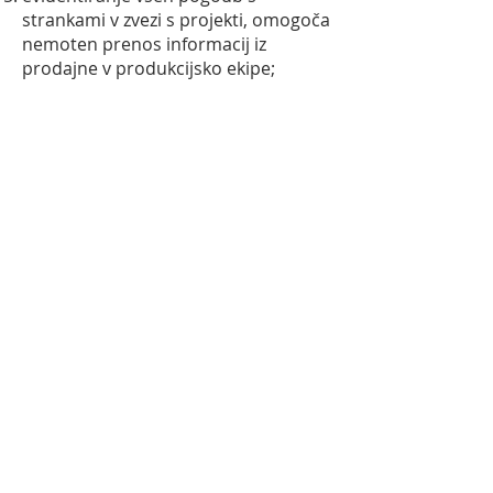
strankami v zvezi s projekti, omogoča
nemoten prenos informacij iz
prodajne v produkcijsko ekipe;
dogovori in obljube niso več
pozabljeni hkrati pa ima direktor
pregled nad dogajanjem v
komerciali; in
vodja prodaje ima vpogled v
aktivnosti posameznih prodajnikov,
njihovo lokacijo ter dogovore, kar je
osnova za napovedovanje prodajnih
rezultatov in pravočasno ukrepanje.
O podjetju
Sodobni tehnološki pristopi in
tradicija so tisto, kar podjetju Kota že
vrsto let prinaša poseben položaj na
domačem in tujem tržišču ponudbe
hladilnih sistemov in industrijskih