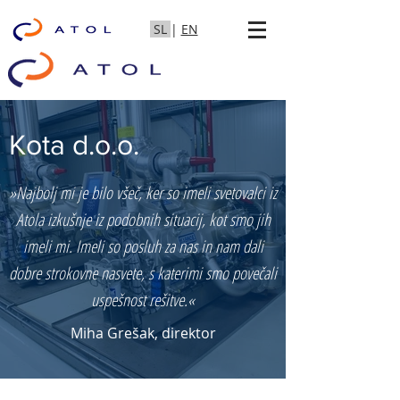
SL
|
EN
Kota d.o.o.
»Najbolj mi je bilo všeč, ker so imeli svetovalci iz
Atola izkušnje iz podobnih situacij, kot smo jih
imeli mi. Imeli so posluh za nas in nam dali
dobre strokovne nasvete, s katerimi smo povečali
uspešnost rešitve.«
Miha Grešak, direktor